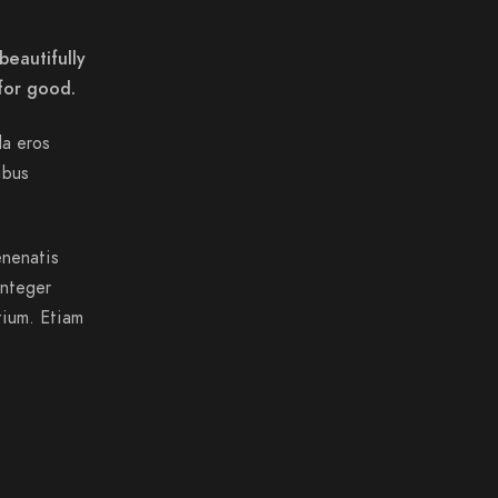
beautifully
for good.
da eros
ibus
enenatis
Integer
tium. Etiam