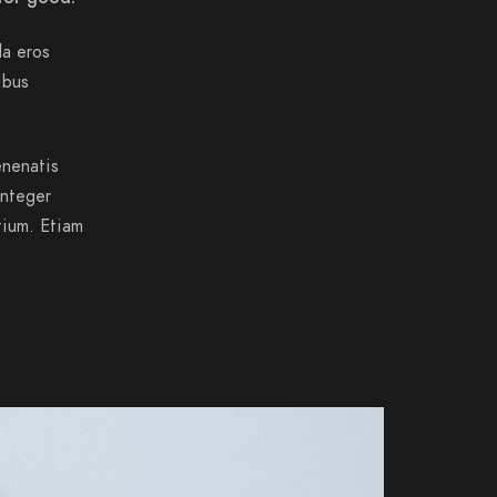
da eros
ibus
enenatis
Integer
tium. Etiam